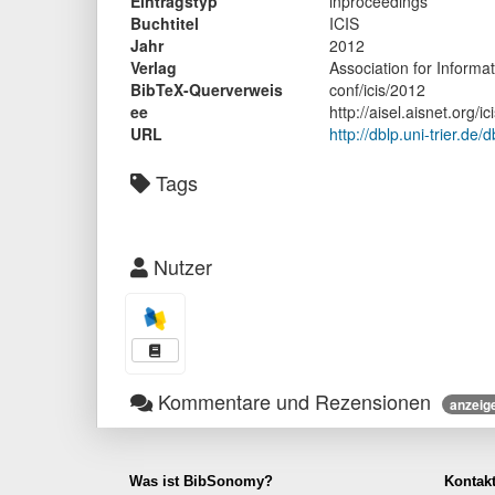
Eintragstyp
inproceedings
Buchtitel
ICIS
Jahr
2012
Verlag
Association for Informa
BibTeX-Querverweis
conf/icis/2012
ee
http://aisel.aisnet.org
URL
http://dblp.uni-trier.d
Tags
Nutzer
Kommentare und Rezensionen
anzeig
Was ist BibSonomy?
Kontak