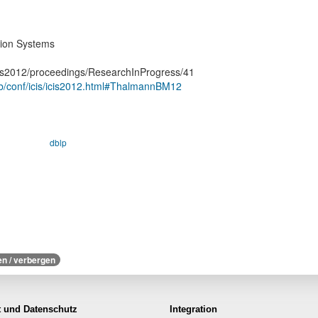
tion Systems
/icis2012/proceedings/ResearchInProgress/41
e/db/conf/icis/icis2012.html#ThalmannBM12
dblp
en / verbergen
t und Datenschutz
Integration