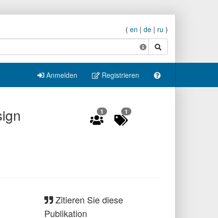
(
en
|
de
|
ru
)
Suche
Anmelden
Registrieren
sign
1
1
Zitieren Sie diese
Publikation