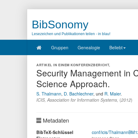
BibSonomy
Lesezeichen und Publikationen teilen - in blau!
Gruppen
Genealogie
Beliebt
ARTIKEL IN EINEM KONFERENZBERICHT,
Security Management in C
Science Approach.
S. Thalmann
,
D. Bachlechner
,
und
R. Maier
.
ICIS
,
Association for Information Systems
,
(
2012
)
Metadaten
BibTeX-Schlüssel
conf/icis/ThalmannBM1