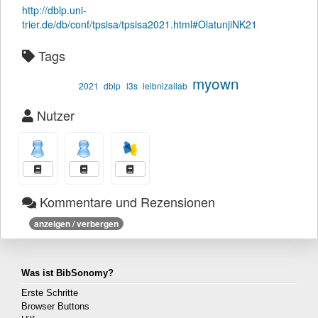
http://dblp.uni-
trier.de/db/conf/tpsisa/tpsisa2021.html#OlatunjiNK21
Tags
myown
2021
dblp
l3s
leibnizailab
Nutzer
Kommentare und Rezensionen
anzeigen / verbergen
Was ist BibSonomy?
Erste Schritte
Browser Buttons