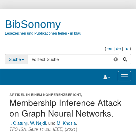
BibSonomy
Lesezeichen und Publikationen teilen - in blau!
(
en
|
de
|
ru
)
Suche
Suche
Navigation umsc
Navig
ARTIKEL IN EINEM KONFERENZBERICHT,
Membership Inference Attack
on Graph Neural Networks.
I. Olatunji
,
W. Nejdl
,
und
M. Khosla
.
TPS-ISA
,
Seite
11-20
.
IEEE
,
(
2021
)