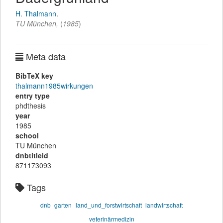
H. Thalmann
.
TU München,
(
1985
)
Meta data
BibTeX key
thalmann1985wirkungen
entry type
phdthesis
year
1985
school
TU München
dnbtitleid
871173093
Tags
dnb
garten
land_und_forstwirtschaft
landwirtschaft
veterinärmedizin