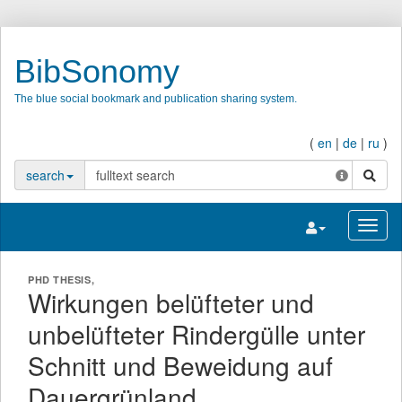
BibSonomy
The blue social bookmark and publication sharing system.
(
en
|
de
|
ru
)
search
search
Toggle navigatio
Toggl
PHD THESIS,
Wirkungen belüfteter und
unbelüfteter Rindergülle unter
Schnitt und Beweidung auf
Dauergrünland