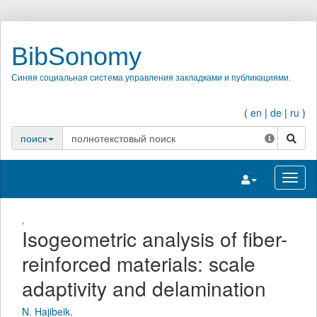
BibSonomy
Синяя социальная система управления закладками и публикациями.
(
en
|
de
|
ru
)
поиск
поиск
Переключить на
Перек
,
Isogeometric analysis of fiber-
reinforced materials: scale
adaptivity and delamination
N. Hajibeik
.