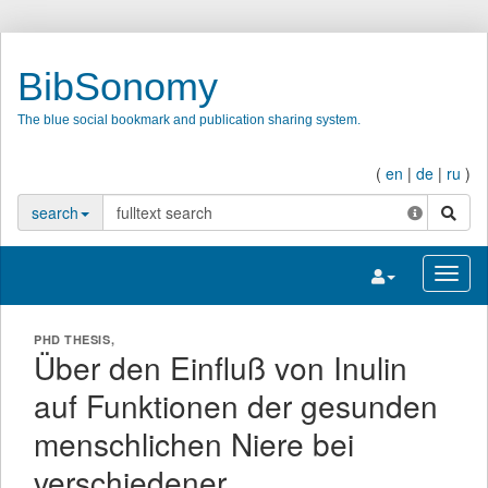
BibSonomy
The blue social bookmark and publication sharing system.
(
en
|
de
|
ru
)
search
search
Toggle navigatio
Toggl
PHD THESIS,
Über den Einfluß von Inulin
auf Funktionen der gesunden
menschlichen Niere bei
verschiedener