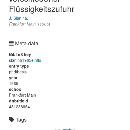
Flüssigkeitszufuhr
J. Slanina
.
Frankfurt Main,
(
1965
)
Meta data
BibTeX key
slanina1965einflu
entry type
phdthesis
year
1965
school
Frankfurt Main
dnbtitleid
481238964
Tags
dnb
medizin