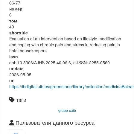
66-77
номер
6
том
40
shorttitle
Evaluation of an intervention based on lifestyle modification
and coping with chronic pain and stress in reducing pain in
hotel housekeepers
issn
doi: 10.3306/AJHS.2025.40.06.6, e-ISSN: 2255-0569
urldate
2026-05-05
url
https://ibdigital.uib.es/greenstone/library/collection/medicin
тэги
grapp-caib
Пользователи данного ресурса