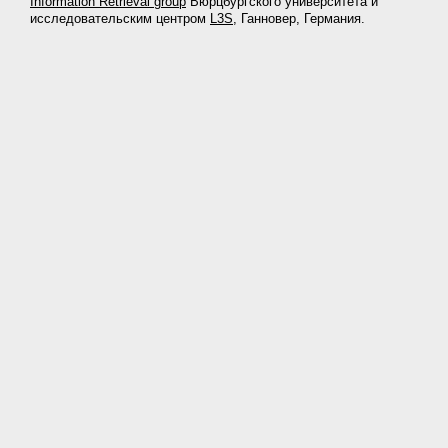
Information Retrieval group
Вюрцбургского университета и
исследовательским центром
L3S
, Ганновер, Германия.