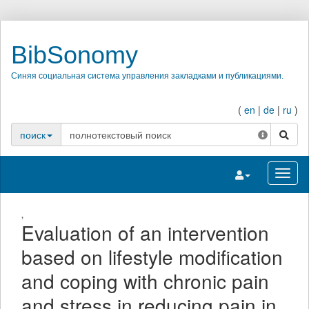
BibSonomy
Синяя социальная система управления закладками и публикациями.
(
en
|
de
|
ru
)
поиск
поиск
Переключить на
Перек
,
Evaluation of an intervention
based on lifestyle modification
and coping with chronic pain
and stress in reducing pain in