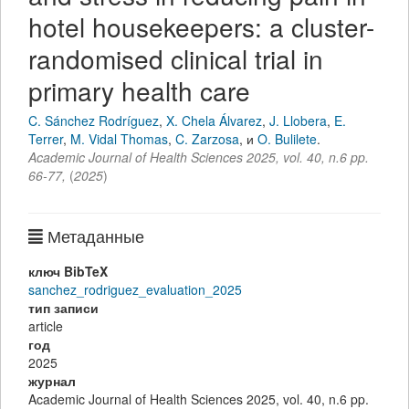
hotel housekeepers: a cluster-
randomised clinical trial in
primary health care
C. Sánchez Rodríguez
,
X. Chela Álvarez
,
J. Llobera
,
E.
Terrer
,
M. Vidal Thomas
,
C. Zarzosa
,
и
O. Bulilete
.
Academic Journal of Health Sciences 2025, vol. 40, n.6 pp.
66-77
,
(
2025
)
Метаданные
ключ BibTeX
sanchez_rodriguez_evaluation_2025
тип записи
article
год
2025
журнал
Academic Journal of Health Sciences 2025, vol. 40, n.6 pp.