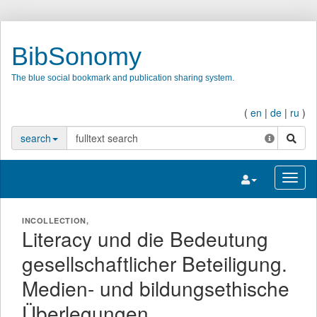
BibSonomy
The blue social bookmark and publication sharing system.
(
en
|
de
|
ru
)
search
search
Toggle navigatio
Toggl
INCOLLECTION,
Literacy und die Bedeutung
gesellschaftlicher Beteiligung.
Medien- und bildungsethische
Überlegungen.