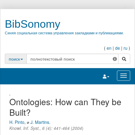
BibSonomy
Синяя социальная система управления закладками и публикациями.
(
en
|
de
|
ru
)
поиск
поиск
Переключить на
Перек
,
Ontologies: How can They be
Built?
H. Pinto
,
и
J. Martins
.
Knowl. Inf. Syst.
,
6
(
4
):
441-464
(
2004
)