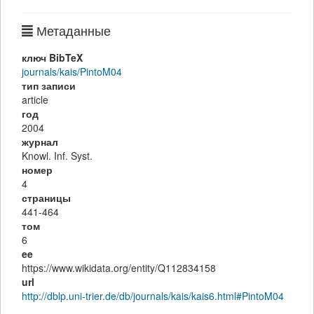
Метаданные
ключ BibTeX
journals/kais/PintoM04
тип записи
article
год
2004
журнал
Knowl. Inf. Syst.
номер
4
страницы
441-464
том
6
ee
https://www.wikidata.org/entity/Q112834158
url
http://dblp.uni-trier.de/db/journals/kais/kais6.html#PintoM04