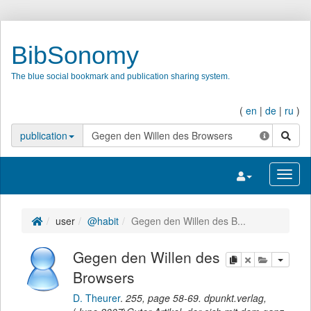
BibSonomy
The blue social bookmark and publication sharing system.
(
en
|
de
|
ru
)
search
publication
Toggle navigatio
Toggl
user
@habit
Gegen den Willen des B...
Gegen den Willen des
copy
delete
add this pu
Browsers
D. Theurer
.
255,
page
58-69
.
dpunkt.verlag
,