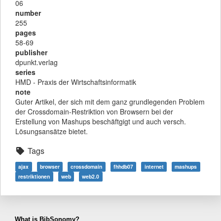
06
number
255
pages
58-69
publisher
dpunkt.verlag
series
HMD - Praxis der Wirtschaftsinformatik
note
Guter Artikel, der sich mit dem ganz grundlegenden Problem
der Crossdomain-Restriktion von Browsern bei der
Erstellung von Mashups beschäftgigt und auch versch.
Lösungsansätze bietet.
Tags
ajax
browser
crossdomain
fhhdb07
internet
mashups
restriktionen
web
web2.0
What is BibSonomy?