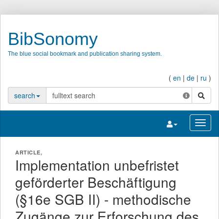
BibSonomy
The blue social bookmark and publication sharing system.
(
en
|
de
|
ru
)
search
search
Toggle navigatio
Toggl
ARTICLE,
Implementation unbefristet
geförderter Beschäftigung
(§16e SGB II) - methodische
Zugänge zur Erforschung des