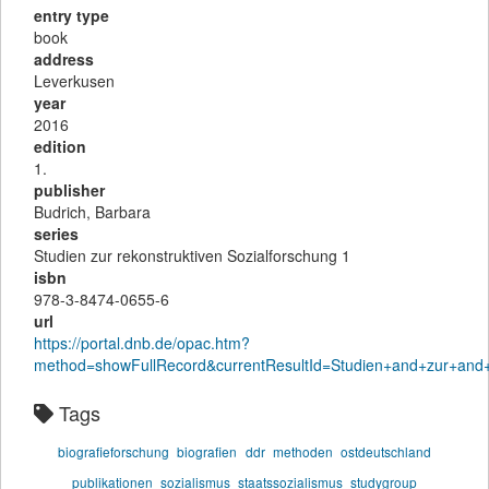
entry type
book
address
Leverkusen
year
2016
edition
1.
publisher
Budrich, Barbara
series
Studien zur rekonstruktiven Sozialforschung 1
isbn
978-3-8474-0655-6
url
https://portal.dnb.de/opac.htm?
method=showFullRecord&currentResultId=Studien+and+zur+and+
Tags
biografieforschung
biografien
ddr
methoden
ostdeutschland
publikationen
sozialismus
staatssozialismus
studygroup