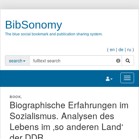
BibSonomy
The blue social bookmark and publication sharing system.
(
en
|
de
|
ru
)
search
search
Toggle navigatio
Toggl
BOOK,
Biographische Erfahrungen im
Sozialismus. Analysen des
Lebens im ‚so anderen Land‘
der DDR