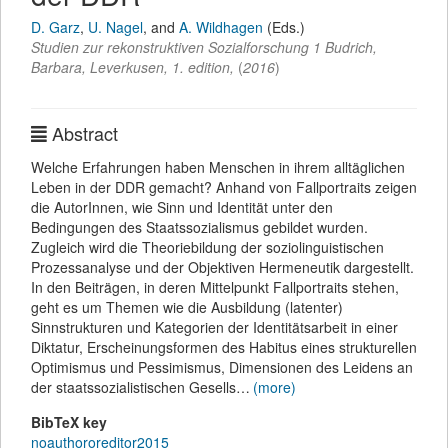
D. Garz
,
U. Nagel
,
and
A. Wildhagen
(Eds.)
Studien zur rekonstruktiven Sozialforschung 1
Budrich,
Barbara
,
Leverkusen,
1.
edition,
(
2016
)
Abstract
Welche Erfahrungen haben Menschen in ihrem alltäglichen
Leben in der DDR gemacht? Anhand von Fallportraits zeigen
die AutorInnen, wie Sinn und Identität unter den
Bedingungen des Staatssozialismus gebildet wurden.
Zugleich wird die Theoriebildung der soziolinguistischen
Prozessanalyse und der Objektiven Hermeneutik dargestellt.
In den Beiträgen, in deren Mittelpunkt Fallportraits stehen,
geht es um Themen wie die Ausbildung (latenter)
Sinnstrukturen und Kategorien der Identitätsarbeit in einer
Diktatur, Erscheinungsformen des Habitus eines strukturellen
Optimismus und Pessimismus, Dimensionen des Leidens an
der staatssozialistischen Gesells…
(more)
BibTeX key
noauthororeditor2015