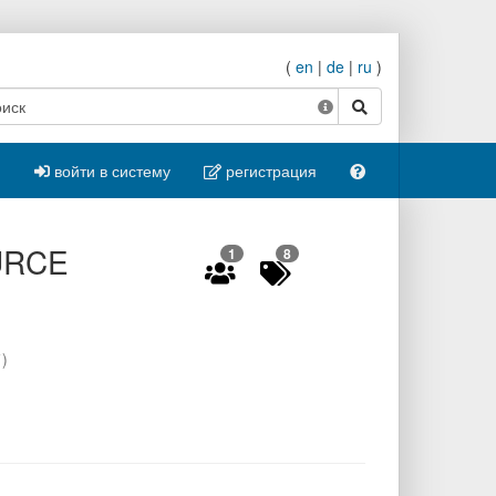
(
en
|
de
|
ru
)
поиск
войти в систему
регистрация
URCE
1
8
1
)