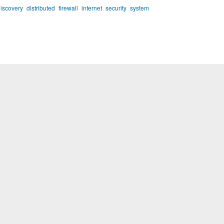
iscovery
distributed
firewall
internet
security
system
ерейти в невидимый режим
т и защита личных данных
Интеграция
PUMA
Расширение для TYPO3
s
Плагин для
ть о проблеме
Клиент Java REST
omy Вики
Поддерживаемые источники
далее