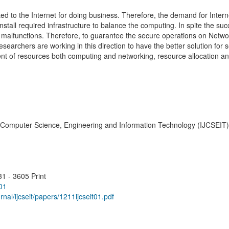
ted to the Internet for doing business. Therefore, the demand for Inter
stall required infrastructure to balance the computing. In spite the suc
ical malfunctions. Therefore, to guarantee the secure operations on Netw
earchers are working in this direction to have the better solution for s
ent of resources both computing and networking, resource allocation 
of Computer Science, Engineering and Information Technology (IJCSEIT)
1 - 3605 Print
01
rnal/ijcseit/papers/1211ijcseit01.pdf