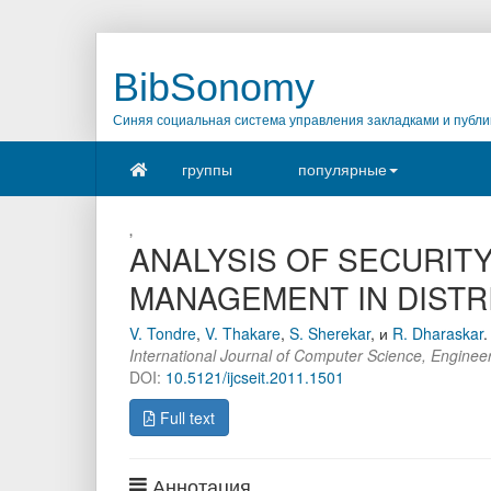
BibSonomy
Синяя социальная система управления закладками и публи
группы
популярные
,
ANALYSIS OF SECURIT
MANAGEMENT IN DISTR
V. Tondre
,
V. Thakare
,
S. Sherekar
,
и
R. Dharaskar
.
International Journal of Computer Science, Enginee
DOI:
10.5121/ijcseit.2011.1501
Full text
Аннотация