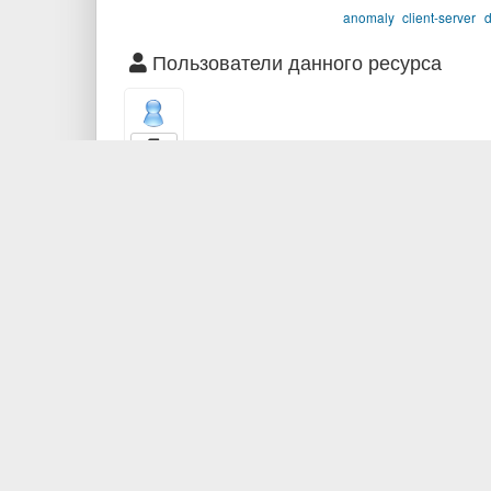
anomaly
client-server
d
Пользователи данного ресурса
Комментарии и рецензии
показать / п
Что такое BibSonomy?
Контак
С чего начать
о нас
Кнопки для браузера
Cookie
Помощь
Сообщи
BibSon
Разработчикам
Обзор
API-документация