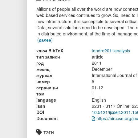
Millions of people all over the world are now connec
web-based services continues to grow. So, need to in
new infrastructure, it is susceptible to several crit
Data, several solutions need to be developed. The res
In distributed environment, at the time of managem
(далее)
ключ BibTeX
tondre2011analysis
тип записи
article
год
2011
месяц
December
журнал
International Journal 
номер
5
страницы
01-12
том
1
language
English
issn
2231 - 3117 Online; 223
DOI
10.5121/ijcseit.2011.15
Document
https://airccse.org/jou
тэги