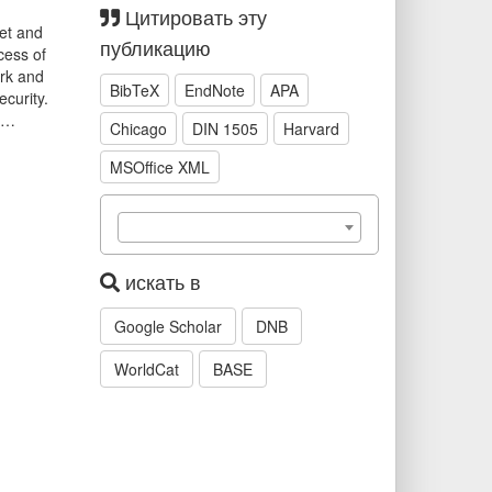
Цитировать эту
net and
публикацию
cess of
ork and
BibTeX
EndNote
APA
ecurity.
an…
Chicago
DIN 1505
Harvard
MSOffice XML
искать в
Google Scholar
DNB
WorldCat
BASE