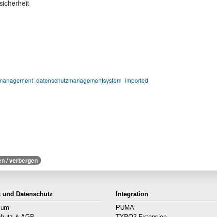
icherheit
zmanagement
datenschutzmanagementsystem
imported
en / verbergen
t und Datenschutz
Integration
sum
PUMA
chutz & AGB
TYPO3 Extension