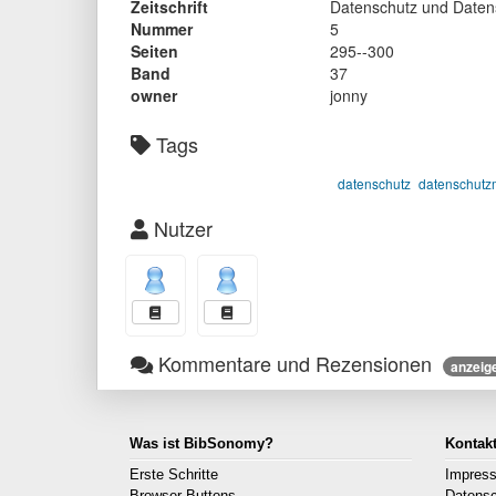
Zeitschrift
Datenschutz und Datens
Nummer
5
Seiten
295--300
Band
37
owner
jonny
Tags
datenschutz
datenschut
Nutzer
Kommentare und Rezensionen
anzeig
Was ist BibSonomy?
Kontak
Erste Schritte
Impres
Browser Buttons
Datens