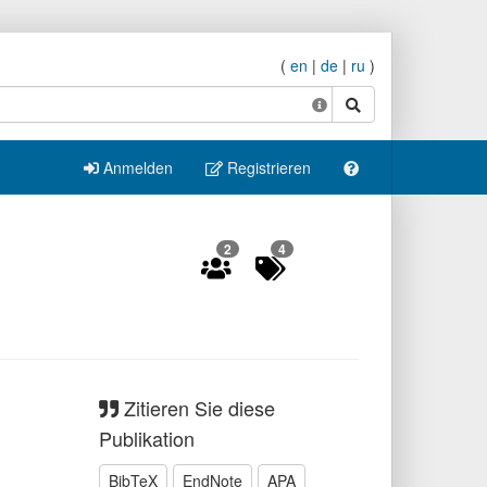
(
en
|
de
|
ru
)
Suche
Anmelden
Registrieren
2
4
Zitieren Sie diese
Publikation
BibTeX
EndNote
APA