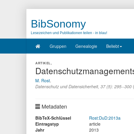
BibSonomy
Lesezeichen und Publikationen teilen - in blau!
Gruppen
Genealogie
Beliebt
ARTIKEL,
Datenschutzmanagement
M. Rost
.
Datenschutz und Datensicherheit
,
37
(
5
):
295--300
Metadaten
BibTeX-Schlüssel
Rost:DuD:2013a
Eintragstyp
article
Jahr
2013