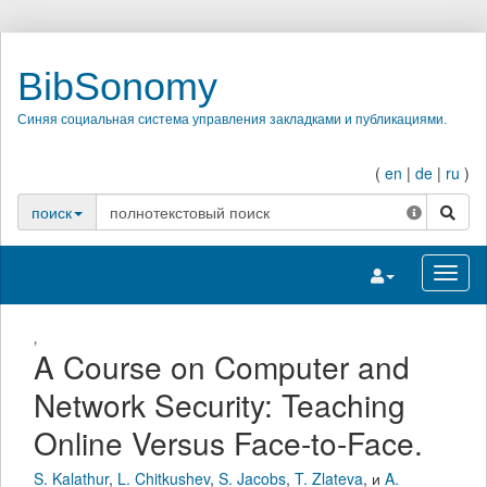
BibSonomy
Синяя социальная система управления закладками и публикациями.
(
en
|
de
|
ru
)
поиск
поиск
Переключить на
Перек
,
A Course on Computer and
Network Security: Teaching
Online Versus Face-to-Face.
S. Kalathur
,
L. Chitkushev
,
S. Jacobs
,
T. Zlateva
,
и
A.