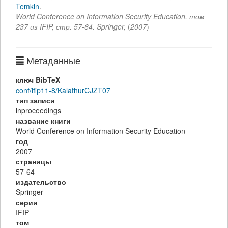
Temkin
.
World Conference on Information Security Education
,
том
237 из IFIP,
стр.
57-64
.
Springer
,
(
2007
)
Метаданные
ключ BibTeX
conf/ifip11-8/KalathurCJZT07
тип записи
inproceedings
название книги
World Conference on Information Security Education
год
2007
страницы
57-64
издательство
Springer
серии
IFIP
том