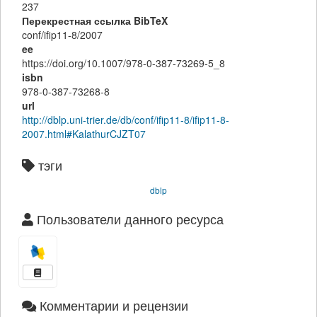
237
Перекрестная ссылка BibTeX
conf/ifip11-8/2007
ee
https://doi.org/10.1007/978-0-387-73269-5_8
isbn
978-0-387-73268-8
url
http://dblp.uni-trier.de/db/conf/ifip11-8/ifip11-8-
2007.html#KalathurCJZT07
тэги
dblp
Пользователи данного ресурса
Комментарии и рецензии