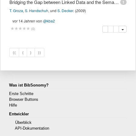
Bridging the Gap between Linked Data and the Semantic Desktop
1
T. Groza
,
S. Handschuh
,
und
S. Decker
.
(
2009
)
vor 14 Jahren
von
@kba2
Kopieren
Löschen
Diese Publi
(
0
)
⟨⟨
⟨
⟩
⟩⟩
Was ist BibSonomy?
Erste Schritte
Browser Buttons
Hilfe
Entwickler
Überblick
API-Dokumentation