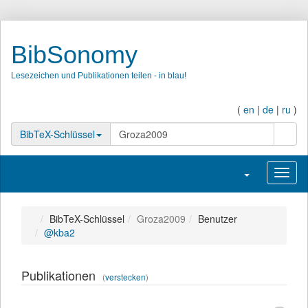
BibSonomy
Lesezeichen und Publikationen teilen - in blau!
(
en
|
de
|
ru
)
Suche
BibTeX-Schlüssel
Navigation umsc
Navig
BibTeX-Schlüssel
Groza2009
Benutzer
@kba2
Publikationen
(
verstecken
)