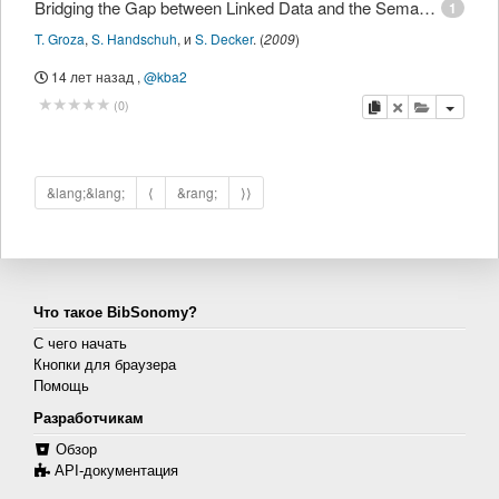
Bridging the Gap between Linked Data and the Semantic Desktop
1
T. Groza
,
S. Handschuh
,
и
S. Decker
.
(
2009
)
14 лет назад
,
@kba2
копировать
удалить
добавить 
(
0
)
&lang;&lang;
⟨
&rang;
⟩⟩
Что такое BibSonomy?
С чего начать
Кнопки для браузера
Помощь
Разработчикам
Обзор
API-документация