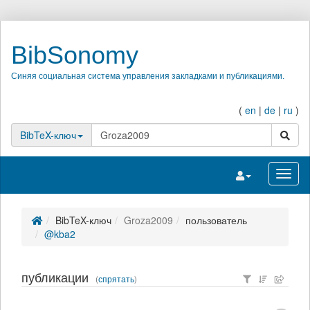
BibSonomy
Синяя социальная система управления закладками и публикациями.
(
en
|
de
|
ru
)
поиск
BibTeX-ключ
Переключить на
Перек
BibTeX-ключ
Groza2009
пользователь
@kba2
публикации
(
спрятать
)