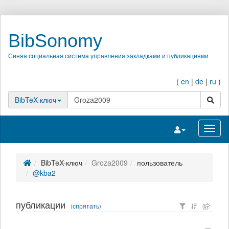
BibSonomy
Синяя социальная система управления закладками и публикациями.
(
en
|
de
|
ru
)
поиск
BibTeX-ключ
Переключить на
Перек
BibTeX-ключ
Groza2009
пользователь
@kba2
публикации
(
спрятать
)