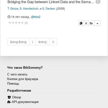
Bridging the Gap between Linked Data and the Semantic Desktop
1
T. Groza
,
S. Handschuh
,
и
S. Decker
.
(
2009
)
14 лет назад
,
@kba2
копировать
удалить
добавить 
(
0
)
&lang;&lang;
⟨
&rang;
⟩⟩
Что такое BibSonomy?
С чего начать
Кнопки для браузера
Помощь
Разработчикам
Обзор
API-документация