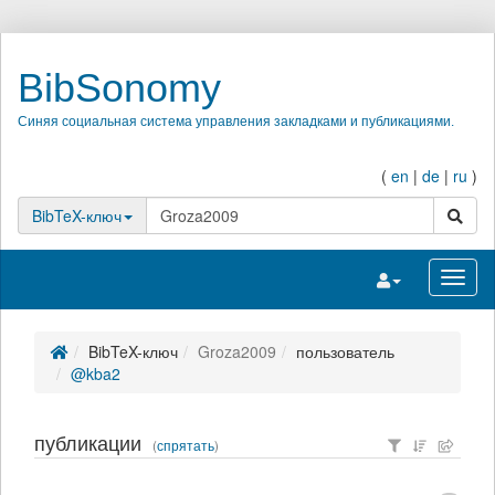
BibSonomy
Синяя социальная система управления закладками и публикациями.
(
en
|
de
|
ru
)
поиск
BibTeX-ключ
Переключить на
Перек
BibTeX-ключ
Groza2009
пользователь
@kba2
публикации
(
спрятать
)