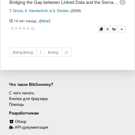
Bridging the Gap between Linked Data and the Semantic Desktop
1
T. Groza
,
S. Handschuh
,
и
S. Decker
.
(
2009
)
14 лет назад
,
@kba2
копировать
удалить
добавить 
(
0
)
&lang;&lang;
⟨
&rang;
⟩⟩
Что такое BibSonomy?
С чего начать
Кнопки для браузера
Помощь
Разработчикам
Обзор
API-документация