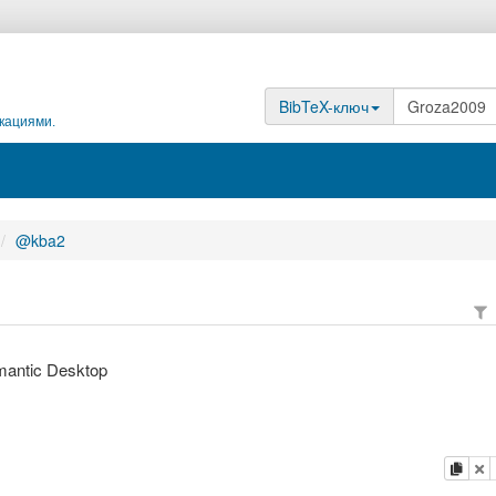
BibTeX-ключ
кациями.
@kba2
mantic Desktop
копи
у