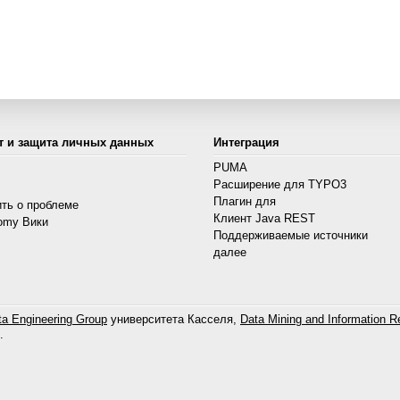
т и защита личных данных
Интеграция
PUMA
Расширение для TYPO3
s
Плагин для
ть о проблеме
Клиент Java REST
omy Вики
Поддерживаемые источники
далее
a Engineering Group
университета Касселя,
Data Mining and Information Re
.