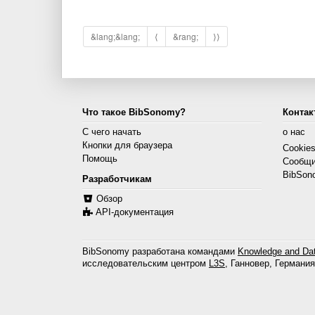
&lang;&lang;
⟨
&rang;
⟩⟩
Что такое BibSonomy?
Контак
С чего начать
о нас
Кнопки для браузера
Cookie
Помощь
Сообщи
BibSon
Разработчикам
Обзор
API-документация
BibSonomy разработана командами
Knowledge and Dat
исследовательским центром
L3S
, Ганновер, Германия