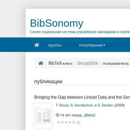
BibSonomy
Синяя социальная система управления закладками и публи
группы
популярные
BibTeX-ключ
Groza2009
пользователь
публикации
Bridging the Gap between Linked Data and the Se
T. Groza
,
S. Handschuh
,
и
S. Decker
.
(
2009
)
14 лет назад
,
@kba2
(
0
)