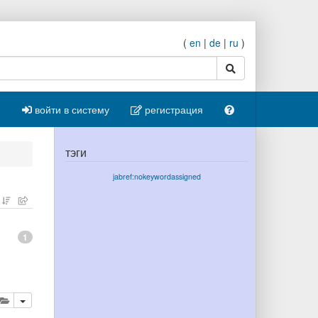
(
en
|
de
|
ru
)
поиск
войти в систему
регистрация
тэги
jabref:nokeywordassigned
1
ровать
далить
добавить публикацию в буфер