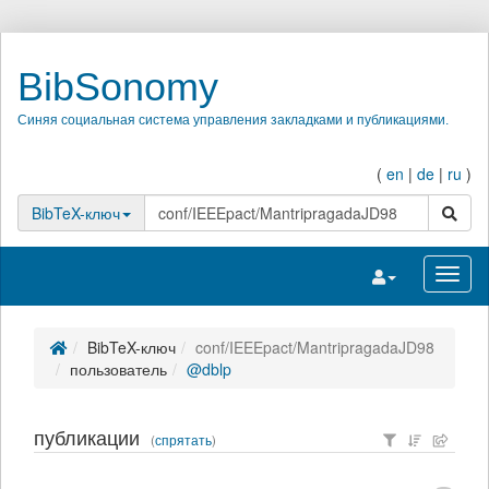
BibSonomy
Синяя социальная система управления закладками и публикациями.
(
en
|
de
|
ru
)
поиск
BibTeX-ключ
Переключить на
Перек
BibTeX-ключ
conf/IEEEpact/MantripragadaJD98
пользователь
@dblp
публикации
(
спрятать
)