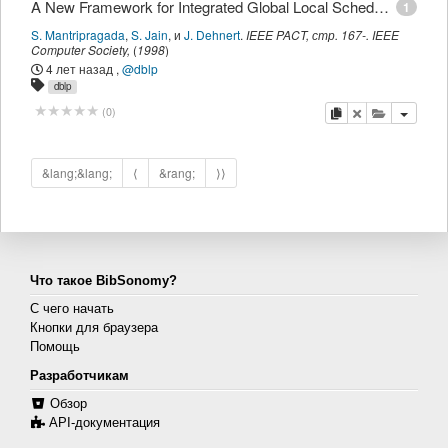
A New Framework for Integrated Global Local Scheduling.
1
S. Mantripragada
,
S. Jain
,
и
J. Dehnert
.
IEEE PACT
,
стр.
167-
.
IEEE
Computer Society
,
(
1998
)
4 лет назад
,
@dblp
dblp
копировать
удалить
добавить 
(
0
)
&lang;&lang;
⟨
&rang;
⟩⟩
Что такое BibSonomy?
С чего начать
Кнопки для браузера
Помощь
Разработчикам
Обзор
API-документация