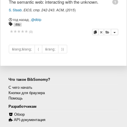
The semantic web: interacting with the unknown.
1
S. Staab
.
EICS
,
стр.
242-243
.
ACM
,
(
2015
)
год назад
,
@dblp
dblp
копировать
удалить
добавить 
(
0
)
&lang;&lang;
⟨
&rang;
⟩⟩
Что такое BibSonomy?
С чего начать
Кнопки для браузера
Помощь
Разработчикам
Обзор
API-документация