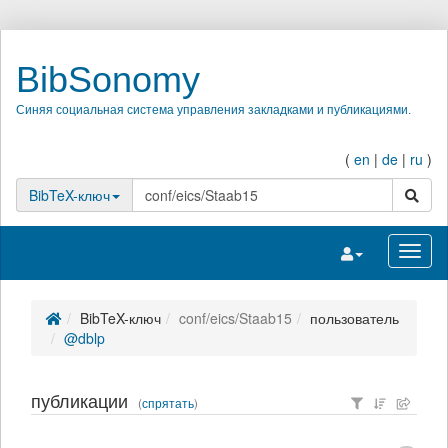
BibSonomy
Синяя социальная система управления закладками и публикациями.
(
en
|
de
|
ru
)
поиск
BibTeX-ключ
Переключить на
Перек
BibTeX-ключ
conf/eics/Staab15
пользователь
@dblp
публикации
(
спрятать
)