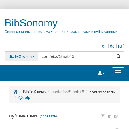
BibSonomy
Синяя социальная система управления закладками и публикациями.
(
en
|
de
|
ru
)
поиск
BibTeX-ключ
Переключить на
Перек
BibTeX-ключ
conf/eics/Staab15
пользователь
@dblp
публикации
(
спрятать
)