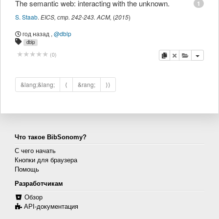
The semantic web: interacting with the unknown.
1
S. Staab
.
EICS
,
стр.
242-243
.
ACM
,
(
2015
)
год назад
,
@dblp
dblp
копировать
удалить
добавить 
(
0
)
&lang;&lang;
⟨
&rang;
⟩⟩
Что такое BibSonomy?
С чего начать
Кнопки для браузера
Помощь
Разработчикам
Обзор
API-документация