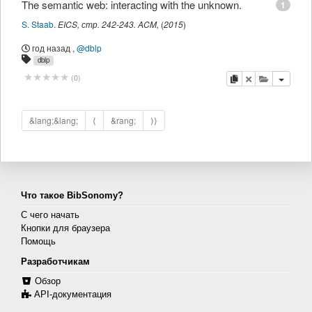
The semantic web: interacting with the unknown.
1
S. Staab
.
EICS
,
стр.
242-243
.
ACM
,
(
2015
)
год назад
,
@dblp
dblp
копировать
удалить
добавить 
(
0
)
&lang;&lang;
⟨
&rang;
⟩⟩
Что такое BibSonomy?
С чего начать
Кнопки для браузера
Помощь
Разработчикам
Обзор
API-документация