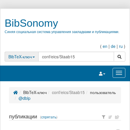
BibSonomy
Синяя социальная система управления закладками и публикациями.
(
en
|
de
|
ru
)
поиск
BibTeX-ключ
Переключить на
Перек
BibTeX-ключ
conf/eics/Staab15
пользователь
@dblp
публикации
(
спрятать
)