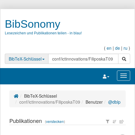
BibSonomy
Lesezeichen und Publikationen teilen - in blau!
(
en
|
de
|
ru
)
Suche
BibTeX-Schlüssel
Navigation umsc
Navig
BibTeX-Schlüssel
conf/ictinnovations/FiliposkaT09
Benutzer
@dblp
Publikationen
(
verstecken
)