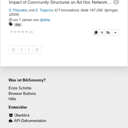
Impact of Community Structures on Ad Hoc Networks Performances.
1
S. Filiposka
,
und
D. Trajanov
.
ICT Innovations
,
Seite
197-206
.
Springer
,
(
2009
)
vor 7 Jahren
von
@dblp
dblp
Kopieren
Löschen
Diese Publi
(
0
)
⟨⟨
⟨
⟩
⟩⟩
Was ist BibSonomy?
Erste Schritte
Browser Buttons
Hilfe
Entwickler
Überblick
API-Dokumentation