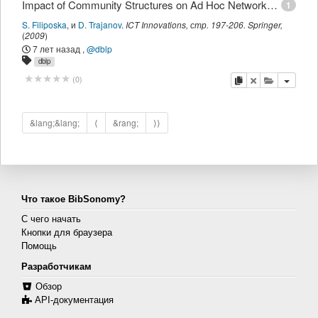
Impact of Community Structures on Ad Hoc Networks Performances.
1
S. Filiposka
,
и
D. Trajanov
.
ICT Innovations
,
стр.
197-206
.
Springer
,
(
2009
)
7 лет назад
,
@dblp
dblp
копировать
удалить
добавить 
(
0
)
&lang;&lang;
⟨
&rang;
⟩⟩
Что такое BibSonomy?
С чего начать
Кнопки для браузера
Помощь
Разработчикам
Обзор
API-документация