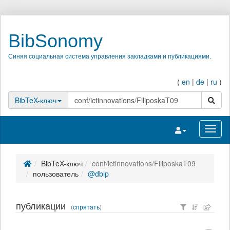
BibSonomy
Синяя социальная система управления закладками и публикациями.
(
en
|
de
|
ru
)
поиск
BibTeX-ключ
Переключить на
Перек
BibTeX-ключ
conf/ictinnovations/FiliposkaT09
пользователь
@dblp
публикации
(
спрятать
)