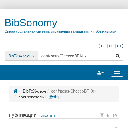
BibSonomy
Синяя социальная система управления закладками и публикациями.
(
en
|
de
|
ru
)
поиск
BibTeX-ключ
Переключить на
Перек
BibTeX-ключ
conf/iscas/CheccoBRK07
пользователь
@dblp
публикации
(
спрятать
)