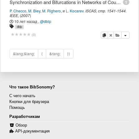
Synchronization and Bifurcations in Networks of Coupled Hindmarsh-Rose Neurons.
1
P. Checco
,
M. Biey
,
M. Righero
,
и
L. Kocarev
.
ISCAS
,
стр.
1541-1544
.
IEEE
,
(
2007
)
10 лет назад
,
@dblp
dblp
копировать
удалить
добавить 
(
0
)
&lang;&lang;
⟨
&rang;
⟩⟩
Что такое BibSonomy?
С чего начать
Кнопки для браузера
Помощь
Разработчикам
Обзор
API-документация