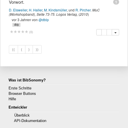
Vorwort.
1
D. Elsweiler
,
H. Haller
,
M. Kindsmüller
,
und
R. Pircher
.
MuC
(Workshopband)
,
Seite
73-75
.
Logos Verlag
,
(
2010
)
vor 3 Jahren
von
@dblp
dblp
Kopieren
Löschen
Diese Publi
(
0
)
⟨⟨
⟨
⟩
⟩⟩
Was ist BibSonomy?
Erste Schritte
Browser Buttons
Hilfe
Entwickler
Überblick
API-Dokumentation