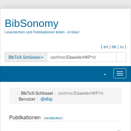
BibSonomy
Lesezeichen und Publikationen teilen - in blau!
(
en
|
de
|
ru
)
Suche
BibTeX-Schlüssel
Navigation umsc
Navig
BibTeX-Schlüssel
conf/mc/ElsweilerHKP10
Benutzer
@dblp
Publikationen
(
verstecken
)