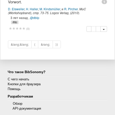
Vorwort.
1
D. Elsweiler
,
H. Haller
,
M. Kindsmüller
,
и
R. Pircher
.
MuC
(Workshopband)
,
стр.
73-75
.
Logos Verlag
,
(
2010
)
3 лет назад
,
@dblp
dblp
копировать
удалить
добавить 
(
0
)
&lang;&lang;
⟨
&rang;
⟩⟩
Что такое BibSonomy?
С чего начать
Кнопки для браузера
Помощь
Разработчикам
Обзор
API-документация