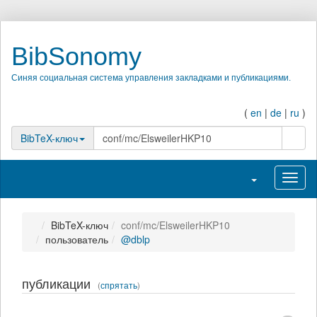
BibSonomy
Синяя социальная система управления закладками и публикациями.
(
en
|
de
|
ru
)
поиск
BibTeX-ключ
Переключить на
Перек
BibTeX-ключ
conf/mc/ElsweilerHKP10
пользователь
@dblp
публикации
(
спрятать
)