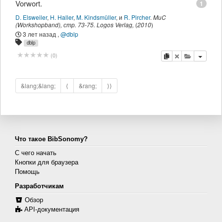
Vorwort.
1
D. Elsweiler
,
H. Haller
,
M. Kindsmüller
,
и
R. Pircher
.
MuC
(Workshopband)
,
стр.
73-75
.
Logos Verlag
,
(
2010
)
3 лет назад
,
@dblp
dblp
копировать
удалить
добавить 
(
0
)
&lang;&lang;
⟨
&rang;
⟩⟩
Что такое BibSonomy?
С чего начать
Кнопки для браузера
Помощь
Разработчикам
Обзор
API-документация