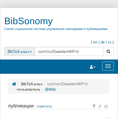
BibSonomy
Синяя социальная система управления закладками и публикациями.
(
en
|
de
|
ru
)
поиск
BibTeX-ключ
Переключить на
Перек
BibTeX-ключ
conf/mc/ElsweilerHKP10
пользователь
@dblp
публикации
(
спрятать
)