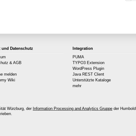
t und Datenschutz
Integration
sum
PUMA
chutz & AGB
TYPO3 Extension
s
WordPress Plugin
me melden
Java REST Client
omy Wiki
Unterstützte Kataloge
mehr
ität Würzburg, der
Information Processing and Analytics Gruppe
der Humboldt
rieben.