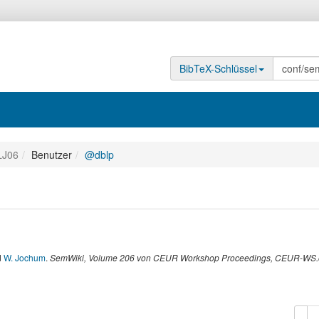
BibTeX-Schlüssel
LJ06
Benutzer
@dblp
d
W. Jochum
.
SemWiki
,
Volume 206 von CEUR Workshop Proceedings,
CEUR-WS.
Kop