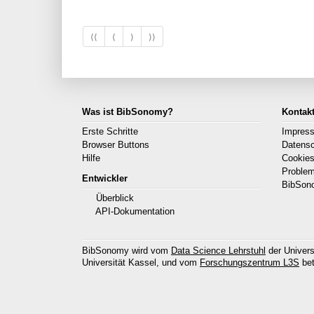
⟨⟨
⟨
⟩
⟩⟩
Was ist BibSonomy?
Kontak
Erste Schritte
Impres
Browser Buttons
Datens
Hilfe
Cookie
Proble
Entwickler
BibSon
Überblick
API-Dokumentation
BibSonomy wird vom
Data Science Lehrstuhl
der Univers
Universität Kassel, und vom
Forschungszentrum L3S
bet