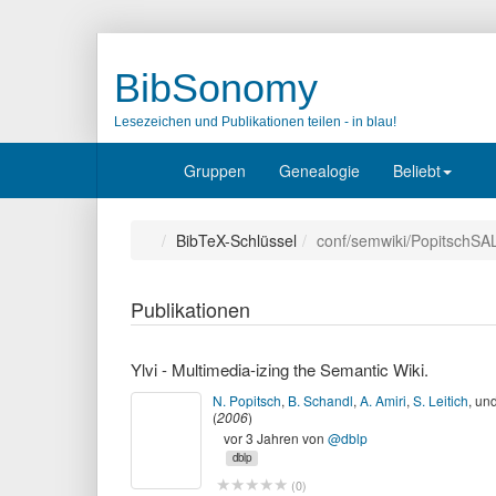
BibSonomy
Lesezeichen und Publikationen teilen - in blau!
Gruppen
Genealogie
Beliebt
BibTeX-Schlüssel
conf/semwiki/PopitschSA
Publikationen
Ylvi - Multimedia-izing the Semantic Wiki.
N. Popitsch
,
B. Schandl
,
A. Amiri
,
S. Leitich
,
un
(
2006
)
vor 3 Jahren
von
@dblp
dblp
(
0
)