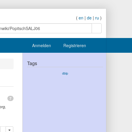
(
en
|
de
|
ru
)
Suche
Anmelden
Registrieren
Tags
dblp
7
org
,
ieren
Löschen
Diese Publikation zur Ablage hinzufügen