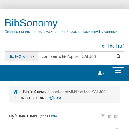
BibSonomy
Синяя социальная система управления закладками и публикациями.
(
en
|
de
|
ru
)
поиск
BibTeX-ключ
Переключить на
Перек
BibTeX-ключ
conf/semwiki/PopitschSALJ06
пользователь
@dblp
публикации
(
спрятать
)