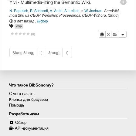
Ylvi - Multimedia-izing the Semantic Wiki.
7
N. Popitsch
,
B. Schandl
,
A. Amiri
,
S. Leitich
,
и
W. Jochum
.
SemWiki
,
том 206 из CEUR Workshop Proceedings,
CEUR-WS.org
,
(
2006
)
3 лет назад
,
@dblp
dblp
копировать
удалить
добавить 
(
0
)
&lang;&lang;
⟨
&rang;
⟩⟩
Что такое BibSonomy?
С чего начать
Кнопки для браузера
Помощь
Разработчикам
Обзор
API-документация