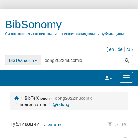
BibSonomy
Синяя социальная система управления закладками и публикациями.
(
en
|
de
|
ru
)
поиск
BibTeX-ключ
Переключить на
Перек
BibTeX-ключ
dong2022mucomid
пользователь
@ndong
публикации
(
спрятать
)