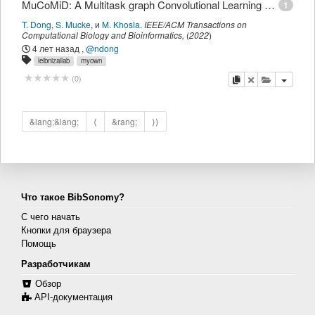
MuCoMiD: A Multitask graph Convolutional Learning Framework for miRNA-Disease Association Prediction
1
T. Dong
,
S. Mucke
,
и
M. Khosla
.
IEEE/ACM Transactions on
Computational Biology and Bioinformatics
,
(
2022
)
4 лет назад
,
@ndong
leibnizailab
myown
копировать
удалить
добавить 
(
0
)
&lang;&lang;
⟨
&rang;
⟩⟩
Что такое BibSonomy?
С чего начать
Кнопки для браузера
Помощь
Разработчикам
Обзор
API-документация