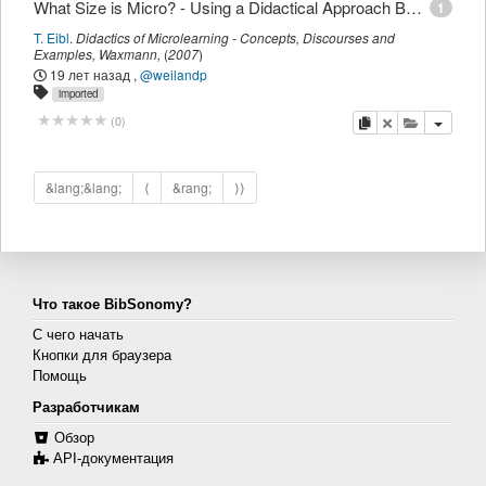
What Size is Micro? - Using a Didactical Approach Based on Learning Objectives to Define Granularity
1
T. Eibl
.
Didactics of Microlearning - Concepts, Discourses and
Examples
,
Waxmann
,
(
2007
)
19 лет назад
,
@weilandp
imported
копировать
удалить
добавить 
(
0
)
&lang;&lang;
⟨
&rang;
⟩⟩
Что такое BibSonomy?
С чего начать
Кнопки для браузера
Помощь
Разработчикам
Обзор
API-документация