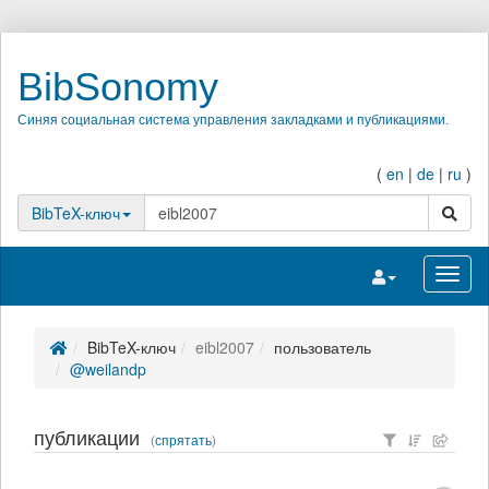
BibSonomy
Синяя социальная система управления закладками и публикациями.
(
en
|
de
|
ru
)
поиск
BibTeX-ключ
Переключить на
Перек
BibTeX-ключ
eibl2007
пользователь
@weilandp
публикации
(
спрятать
)