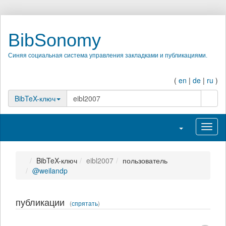
BibSonomy
Синяя социальная система управления закладками и публикациями.
(
en
|
de
|
ru
)
поиск
BibTeX-ключ
Переключить на
Перек
BibTeX-ключ
eibl2007
пользователь
@weilandp
публикации
(
спрятать
)