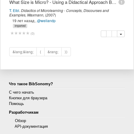
What Size is Micro? - Using a Didactical Approach Based on Learning Objectives to Define Granularity
1
T. Eibl
.
Didactics of Microlearning - Concepts, Discourses and
Examples
,
Waxmann
,
(
2007
)
19 лет назад
,
@weilandp
imported
копировать
удалить
добавить 
(
0
)
&lang;&lang;
⟨
&rang;
⟩⟩
Что такое BibSonomy?
С чего начать
Кнопки для браузера
Помощь
Разработчикам
Обзор
API-документация