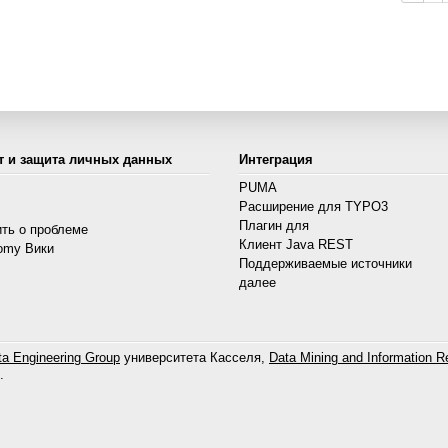
т и защита личных данных
Интеграция
PUMA
Расширение для TYPO3
s
Плагин для
ть о проблеме
Клиент Java REST
omy Вики
Поддерживаемые источники
далее
a Engineering Group
университета Касселя,
Data Mining and Information Re
.