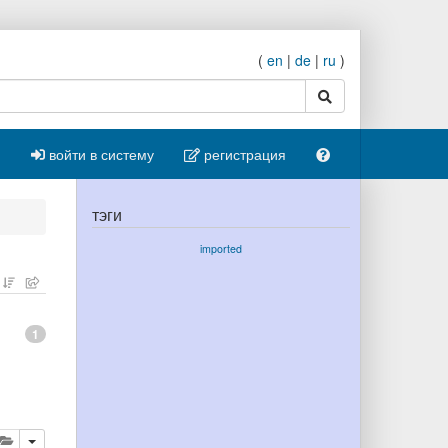
(
en
|
de
|
ru
)
поиск
войти в систему
регистрация
тэги
imported
1
ровать
далить
добавить публикацию в буфер