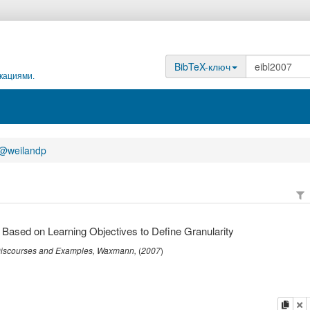
BibTeX-ключ
кациями.
@weilandp
 Based on Learning Objectives to Define Granularity
 Discourses and Examples
,
Waxmann
,
(
2007
)
копи
у