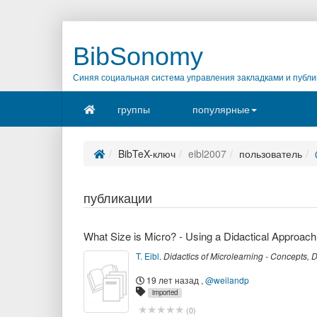
BibSonomy
Синяя социальная система управления закладками и публи
группы
популярные
BibTeX-ключ
eibl2007
пользователь
публикации
What Size is Micro? - Using a Didactical Approach
T. Eibl
.
Didactics of Microlearning - Concepts,
19 лет назад
,
@weilandp
imported
(
0
)