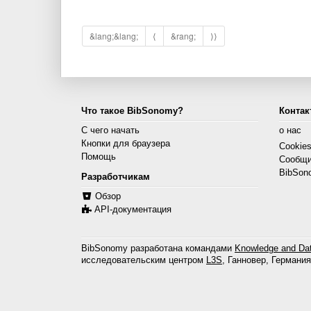
&lang;&lang;
⟨
&rang;
⟩⟩
Что такое BibSonomy?
Контак
С чего начать
о нас
Кнопки для браузера
Cookie
Помощь
Сообщи
BibSon
Разработчикам
Обзор
API-документация
BibSonomy разработана командами
Knowledge and Dat
исследовательским центром
L3S
, Ганновер, Германия