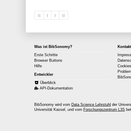
⟨⟨
⟨
⟩
⟩⟩
Was ist BibSonomy?
Kontak
Erste Schritte
Impres
Browser Buttons
Datens
Hilfe
Cookie
Proble
Entwickler
BibSon
Überblick
API-Dokumentation
BibSonomy wird vom
Data Science Lehrstuhl
der Univers
Universität Kassel, und vom
Forschungszentrum L3S
bet