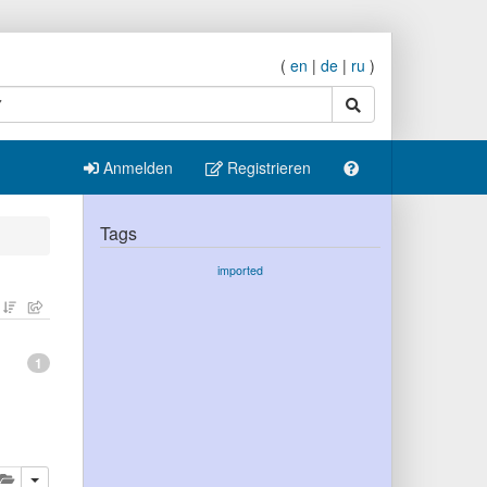
(
en
|
de
|
ru
)
Suche
Anmelden
Registrieren
Tags
imported
1
eren
öschen
Diese Publikation zur Ablage hinzufügen