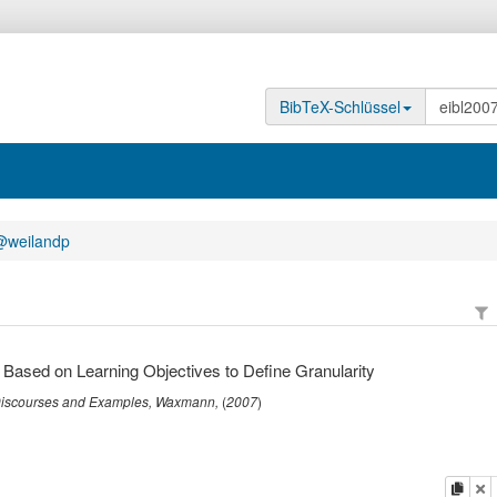
BibTeX-Schlüssel
@weilandp
 Based on Learning Objectives to Define Granularity
 Discourses and Examples
,
Waxmann
,
(
2007
)
Kopi
L