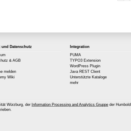
t und Datenschutz
Integration
sum
PUMA
chutz & AGB
TYPO3 Extension
s
WordPress Plugin
me melden
Java REST Client
omy Wiki
Unterstützte Kataloge
mehr
ität Würzburg, der
Information Processing and Analytics Gruppe
der Humboldt
rieben.