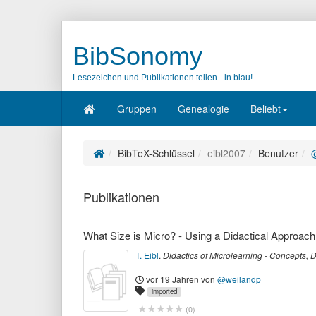
BibSonomy
Lesezeichen und Publikationen teilen - in blau!
Gruppen
Genealogie
Beliebt
BibTeX-Schlüssel
eibl2007
Benutzer
Publikationen
What Size is Micro? - Using a Didactical Approach
T. Eibl
.
Didactics of Microlearning - Concepts,
vor 19 Jahren
von
@weilandp
imported
(
0
)