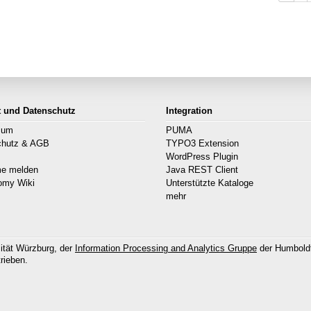
t und Datenschutz
Integration
sum
PUMA
chutz & AGB
TYPO3 Extension
s
WordPress Plugin
me melden
Java REST Client
omy Wiki
Unterstützte Kataloge
mehr
ität Würzburg, der
Information Processing and Analytics Gruppe
der Humboldt
rieben.