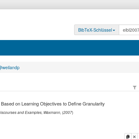
BibTeX-Schlüssel
@weilandp
 Based on Learning Objectives to Define Granularity
 Discourses and Examples
,
Waxmann
,
(
2007
)
Kopi
L