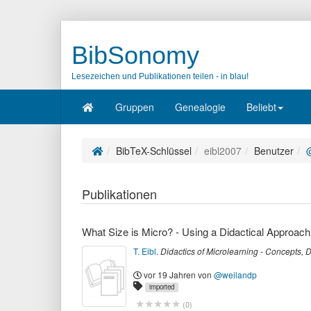
BibSonomy
Lesezeichen und Publikationen teilen - in blau!
Gruppen
Genealogie
Beliebt
BibTeX-Schlüssel
eibl2007
Benutzer
Publikationen
What Size is Micro? - Using a Didactical Approach
T. Eibl
.
Didactics of Microlearning - Concepts,
vor 19 Jahren
von
@weilandp
imported
(
0
)