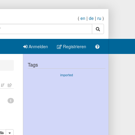
(
en
|
de
|
ru
)
Suche
Anmelden
Registrieren
Tags
imported
1
eren
öschen
Diese Publikation zur Ablage hinzufügen