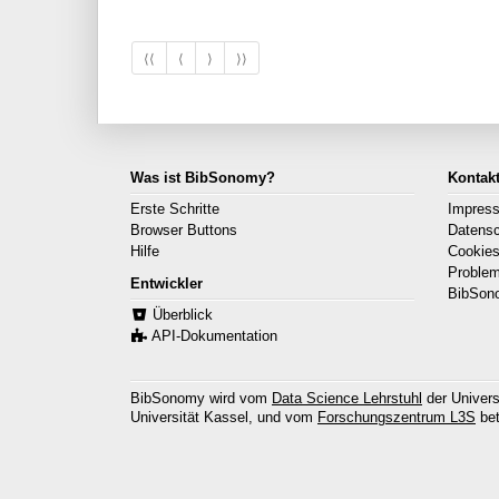
⟨⟨
⟨
⟩
⟩⟩
Was ist BibSonomy?
Kontak
Erste Schritte
Impres
Browser Buttons
Datens
Hilfe
Cookie
Proble
Entwickler
BibSon
Überblick
API-Dokumentation
BibSonomy wird vom
Data Science Lehrstuhl
der Univers
Universität Kassel, und vom
Forschungszentrum L3S
bet