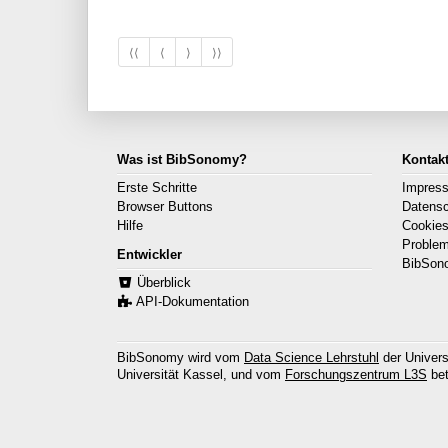
⟨⟨
⟨
⟩
⟩⟩
Was ist BibSonomy?
Kontak
Erste Schritte
Impres
Browser Buttons
Datens
Hilfe
Cookie
Proble
Entwickler
BibSon
Überblick
API-Dokumentation
BibSonomy wird vom
Data Science Lehrstuhl
der Univers
Universität Kassel, und vom
Forschungszentrum L3S
bet