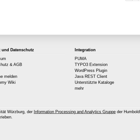
t und Datenschutz
Integration
sum
PUMA
chutz & AGB
TYPO3 Extension
s
WordPress Plugin
me melden
Java REST Client
omy Wiki
Unterstützte Kataloge
mehr
ität Würzburg, der
Information Processing and Analytics Gruppe
der Humboldt
rieben.