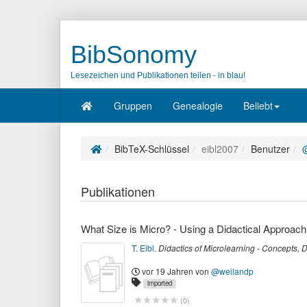
BibSonomy
Lesezeichen und Publikationen teilen - in blau!
Gruppen
Genealogie
Beliebt
BibTeX-Schlüssel
eibl2007
Benutzer
Publikationen
What Size is Micro? - Using a Didactical Approach
T. Eibl
.
Didactics of Microlearning - Concepts,
vor 19 Jahren
von
@weilandp
imported
(
0
)