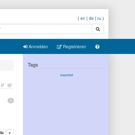
(
en
|
de
|
ru
)
Suche
Anmelden
Registrieren
Tags
imported
1
eren
öschen
Diese Publikation zur Ablage hinzufügen