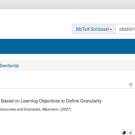
BibTeX-Schlüssel
@weilandp
 Based on Learning Objectives to Define Granularity
 Discourses and Examples
,
Waxmann
,
(
2007
)
Kopi
L