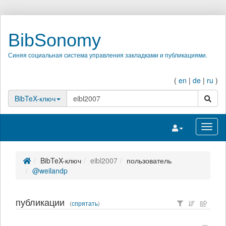
BibSonomy
Синяя социальная система управления закладками и публикациями.
(
en
|
de
|
ru
)
поиск
BibTeX-ключ
Переключить на
Перек
BibTeX-ключ
eibl2007
пользователь
@weilandp
публикации
(
спрятать
)