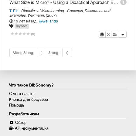
What Size is Micro? - Using a Didactical Approach Based on Learning Objectives to Define Granularity
1
T. Eibl
.
Didactics of Microlearning - Concepts, Discourses and
Examples
,
Waxmann
,
(
2007
)
19 лет назад
,
@weilandp
imported
копировать
удалить
добавить 
(
0
)
&lang;&lang;
⟨
&rang;
⟩⟩
Что такое BibSonomy?
С чего начать
Кнопки для браузера
Помощь
Разработчикам
Обзор
API-документация