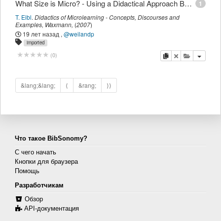
What Size is Micro? - Using a Didactical Approach Based on Learning Objectives to Define Granularity
1
T. Eibl
.
Didactics of Microlearning - Concepts, Discourses and
Examples
,
Waxmann
,
(
2007
)
19 лет назад
,
@weilandp
imported
копировать
удалить
добавить 
(
0
)
&lang;&lang;
⟨
&rang;
⟩⟩
Что такое BibSonomy?
С чего начать
Кнопки для браузера
Помощь
Разработчикам
Обзор
API-документация