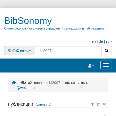
BibSonomy
Синяя социальная система управления закладками и публикациями.
(
en
|
de
|
ru
)
поиск
BibTeX-ключ
Переключить на
Перек
BibTeX-ключ
eibl2007
пользователь
@weilandp
публикации
(
спрятать
)