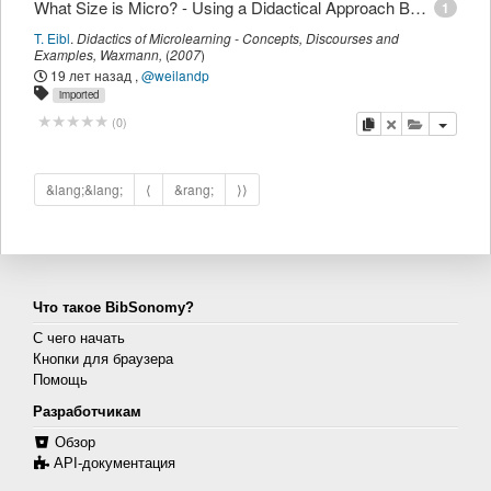
What Size is Micro? - Using a Didactical Approach Based on Learning Objectives to Define Granularity
1
T. Eibl
.
Didactics of Microlearning - Concepts, Discourses and
Examples
,
Waxmann
,
(
2007
)
19 лет назад
,
@weilandp
imported
копировать
удалить
добавить 
(
0
)
&lang;&lang;
⟨
&rang;
⟩⟩
Что такое BibSonomy?
С чего начать
Кнопки для браузера
Помощь
Разработчикам
Обзор
API-документация