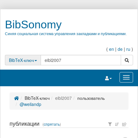
BibSonomy
Синяя социальная система управления закладками и публикациями.
(
en
|
de
|
ru
)
поиск
BibTeX-ключ
Переключить на
Перек
BibTeX-ключ
eibl2007
пользователь
@weilandp
публикации
(
спрятать
)