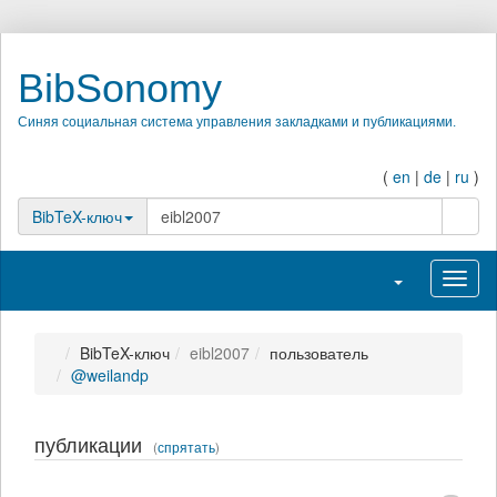
BibSonomy
Синяя социальная система управления закладками и публикациями.
(
en
|
de
|
ru
)
поиск
BibTeX-ключ
Переключить н
Перек
BibTeX-ключ
eibl2007
пользователь
@weilandp
публикации
(
спрятать
)