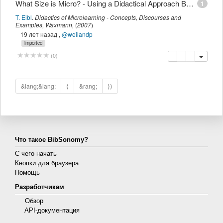
What Size is Micro? - Using a Didactical Approach Based on Learning Objectives to Define Granularity
1
T. Eibl
.
Didactics of Microlearning - Concepts, Discourses and
Examples
,
Waxmann
,
(
2007
)
19 лет назад
,
@weilandp
imported
копировать
удалить
добавить 
(
0
)
&lang;&lang;
⟨
&rang;
⟩⟩
Что такое BibSonomy?
С чего начать
Кнопки для браузера
Помощь
Разработчикам
Обзор
API-документация