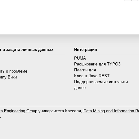
т и защита личных данных
Интеграция
PUMA
Расширение для TYPO3
s
Плагин для
ть о проблеме
Клиент Java REST
omy Вики
Поддерживаемые источники
далее
a Engineering Group
университета Касселя,
Data Mining and Information Re
.