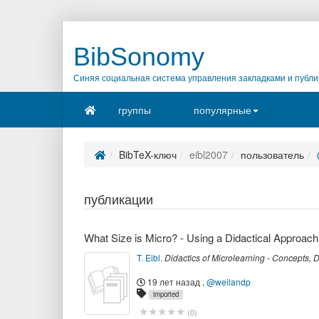
BibSonomy
Синяя социальная система управления закладками и публи
группы
популярные
BibTeX-ключ
eibl2007
пользователь
публикации
What Size is Micro? - Using a Didactical Approach
T. Eibl
.
Didactics of Microlearning - Concepts,
19 лет назад
,
@weilandp
imported
(
0
)