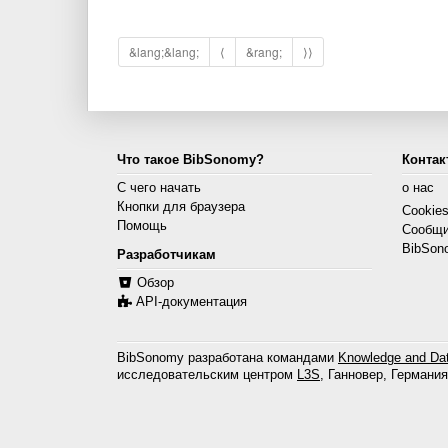
&lang;&lang;
⟨
&rang;
⟩⟩
Что такое BibSonomy?
Контак
С чего начать
о нас
Кнопки для браузера
Cookie
Помощь
Сообщи
BibSon
Разработчикам
Обзор
API-документация
BibSonomy разработана командами
Knowledge and Dat
исследовательским центром
L3S
, Ганновер, Германия