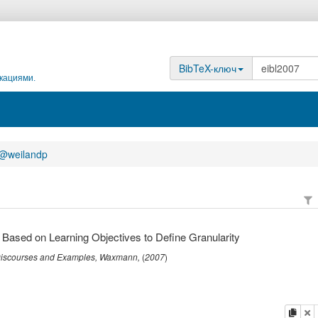
BibTeX-ключ
кациями.
@weilandp
 Based on Learning Objectives to Define Granularity
 Discourses and Examples
,
Waxmann
,
(
2007
)
копи
у