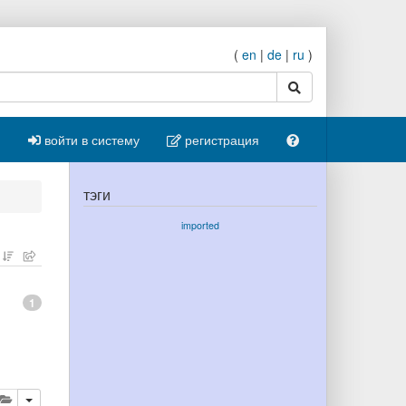
(
en
|
de
|
ru
)
поиск
войти в систему
регистрация
тэги
imported
1
ровать
далить
добавить публикацию в буфер