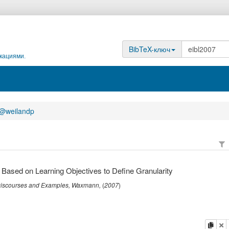
BibTeX-ключ
кациями.
@weilandp
 Based on Learning Objectives to Define Granularity
 Discourses and Examples
,
Waxmann
,
(
2007
)
копи
у