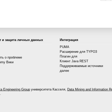
т и защита личных данных
Интеграция
PUMA
Расширение для TYPO3
s
Плагин для
ть о проблеме
Клиент Java REST
omy Вики
Поддерживаемые источники
далее
a Engineering Group
университета Касселя,
Data Mining and Information Re
.