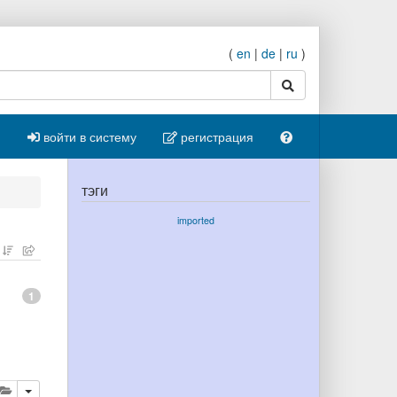
(
en
|
de
|
ru
)
поиск
войти в систему
регистрация
тэги
imported
1
ровать
далить
добавить публикацию в буфер