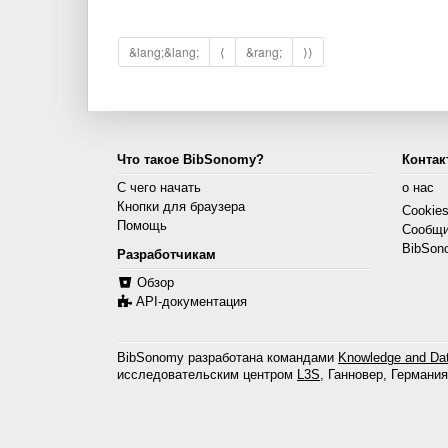
&lang;&lang;
⟨
&rang;
⟩⟩
Что такое BibSonomy?
Контак
С чего начать
о нас
Кнопки для браузера
Cookie
Помощь
Сообщи
BibSon
Разработчикам
Обзор
API-документация
BibSonomy разработана командами
Knowledge and Dat
исследовательским центром
L3S
, Ганновер, Германия