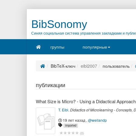
BibSonomy
Синяя социальная система управления закладками и публи
группы
популярные
BibTeX-ключ
eibl2007
пользователь
публикации
What Size is Micro? - Using a Didactical Approach
T. Eibl
.
Didactics of Microlearning - Concepts,
19 лет назад
,
@weilandp
imported
(
0
)