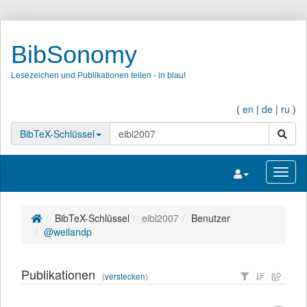
BibSonomy
Lesezeichen und Publikationen teilen - in blau!
(
en
|
de
|
ru
)
Suche
BibTeX-Schlüssel
Navigation umsc
Navig
BibTeX-Schlüssel
eibl2007
Benutzer
@weilandp
Publikationen
(
verstecken
)