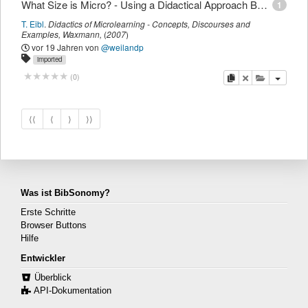
What Size is Micro? - Using a Didactical Approach Based on Learning Objectives to Define Granularity
1
T. Eibl
.
Didactics of Microlearning - Concepts, Discourses and
Examples
,
Waxmann
,
(
2007
)
vor 19 Jahren
von
@weilandp
imported
Kopieren
Löschen
Diese Publi
(
0
)
⟨⟨
⟨
⟩
⟩⟩
Was ist BibSonomy?
Erste Schritte
Browser Buttons
Hilfe
Entwickler
Überblick
API-Dokumentation