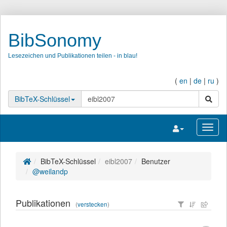
BibSonomy
Lesezeichen und Publikationen teilen - in blau!
(
en
|
de
|
ru
)
Suche
BibTeX-Schlüssel
Navigation umsc
Navig
BibTeX-Schlüssel
eibl2007
Benutzer
@weilandp
Publikationen
(
verstecken
)