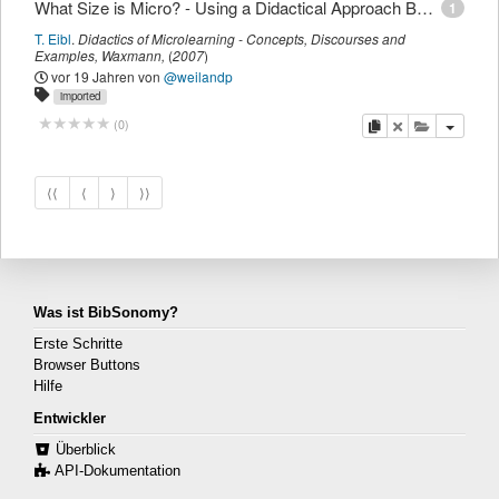
What Size is Micro? - Using a Didactical Approach Based on Learning Objectives to Define Granularity
1
T. Eibl
.
Didactics of Microlearning - Concepts, Discourses and
Examples
,
Waxmann
,
(
2007
)
vor 19 Jahren
von
@weilandp
imported
Kopieren
Löschen
Diese Publi
(
0
)
⟨⟨
⟨
⟩
⟩⟩
Was ist BibSonomy?
Erste Schritte
Browser Buttons
Hilfe
Entwickler
Überblick
API-Dokumentation