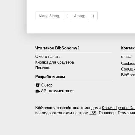
&lang;&lang;
⟨
&rang;
⟩⟩
Что такое BibSonomy?
Контак
С чего начать
о нас
Кнопки для браузера
Cookie
Помощь
Сообщи
BibSon
Разработчикам
Обзор
API-документация
BibSonomy разработана командами
Knowledge and Dat
исследовательским центром
L3S
, Ганновер, Германия