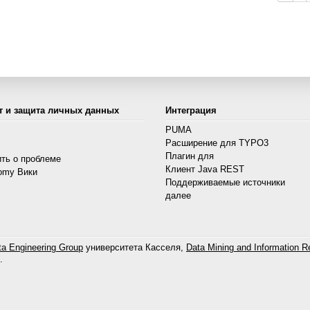
т и защита личных данных
Интеграция
PUMA
Расширение для TYPO3
s
Плагин для
ть о проблеме
Клиент Java REST
omy Вики
Поддерживаемые источники
далее
a Engineering Group
университета Касселя,
Data Mining and Information Re
.