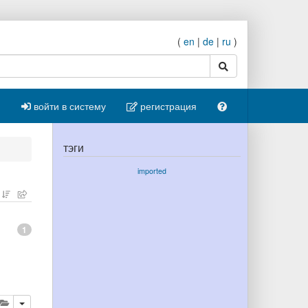
(
en
|
de
|
ru
)
поиск
войти в систему
регистрация
тэги
imported
1
ровать
далить
добавить публикацию в буфер