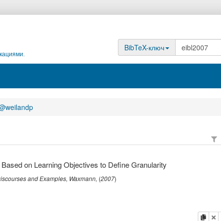
BibTeX-ключ
кациями.
@weilandp
 Based on Learning Objectives to Define Granularity
 Discourses and Examples
,
Waxmann
,
(
2007
)
копи
у