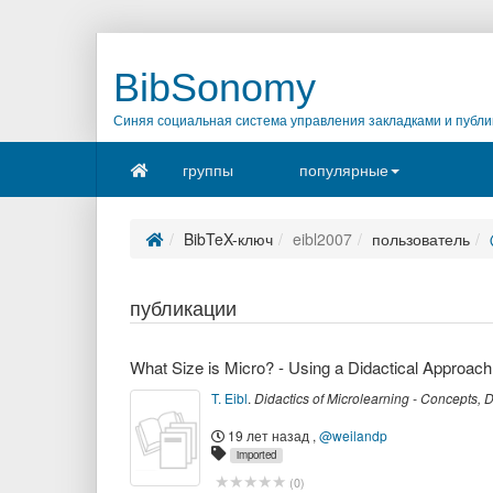
BibSonomy
Синяя социальная система управления закладками и публи
группы
популярные
BibTeX-ключ
eibl2007
пользователь
публикации
What Size is Micro? - Using a Didactical Approach
T. Eibl
.
Didactics of Microlearning - Concepts,
19 лет назад
,
@weilandp
imported
(
0
)