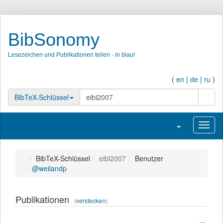
BibSonomy
Lesezeichen und Publikationen teilen - in blau!
(
en
|
de
|
ru
)
Such
BibTeX-Schlüssel
Navigation umsc
Navig
BibTeX-Schlüssel
eibl2007
Benutzer
@weilandp
Publikationen
(
verstecken
)