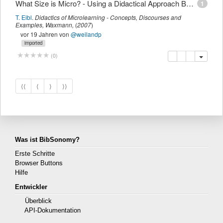
What Size is Micro? - Using a Didactical Approach Based on Learning Objectives to Define Granularity
1
T. Eibl
.
Didactics of Microlearning - Concepts, Discourses and
Examples
,
Waxmann
,
(
2007
)
vor 19 Jahren
von
@weilandp
imported
Kopieren
Löschen
Diese Publi
(
0
)
⟨⟨
⟨
⟩
⟩⟩
Was ist BibSonomy?
Erste Schritte
Browser Buttons
Hilfe
Entwickler
Überblick
API-Dokumentation