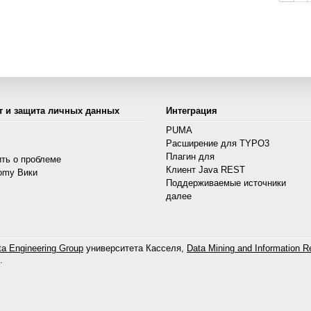
т и защита личных данных
Интеграция
PUMA
Расширение для TYPO3
s
Плагин для
ть о проблеме
Клиент Java REST
omy Вики
Поддерживаемые источники
далее
a Engineering Group
университета Касселя,
Data Mining and Information Re
.