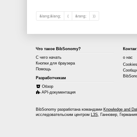
&lang;&lang;
⟨
&rang;
⟩⟩
Что такое BibSonomy?
Контак
С чего начать
о нас
Кнопки для браузера
Cookie
Помощь
Сообщи
BibSon
Разработчикам
Обзор
API-документация
BibSonomy разработана командами
Knowledge and Dat
исследовательским центром
L3S
, Ганновер, Германия