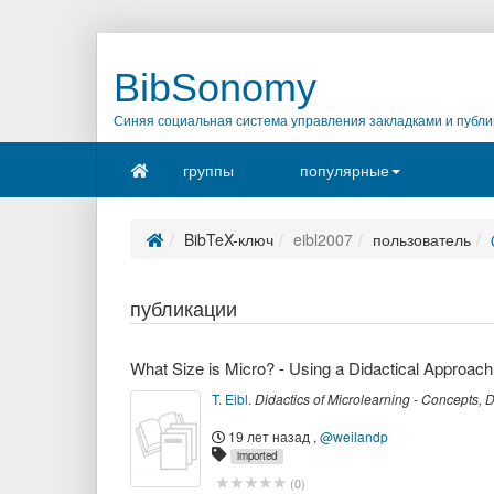
BibSonomy
Синяя социальная система управления закладками и публи
группы
популярные
BibTeX-ключ
eibl2007
пользователь
публикации
What Size is Micro? - Using a Didactical Approach
T. Eibl
.
Didactics of Microlearning - Concepts,
19 лет назад
,
@weilandp
imported
(
0
)