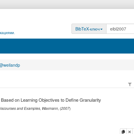
BibTeX-ключ
кациями.
@weilandp
 Based on Learning Objectives to Define Granularity
 Discourses and Examples
,
Waxmann
,
(
2007
)
копи
у