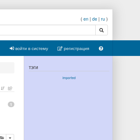
(
en
|
de
|
ru
)
поиск
войти в систему
регистрация
тэги
imported
1
ровать
далить
добавить публикацию в буфер