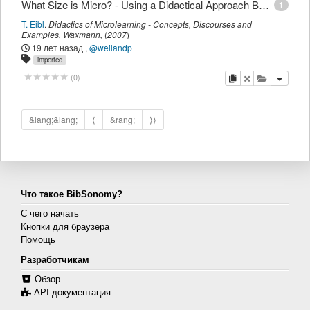
What Size is Micro? - Using a Didactical Approach Based on Learning Objectives to Define Granularity
1
T. Eibl
.
Didactics of Microlearning - Concepts, Discourses and
Examples
,
Waxmann
,
(
2007
)
19 лет назад
,
@weilandp
imported
копировать
удалить
добавить 
(
0
)
&lang;&lang;
⟨
&rang;
⟩⟩
Что такое BibSonomy?
С чего начать
Кнопки для браузера
Помощь
Разработчикам
Обзор
API-документация