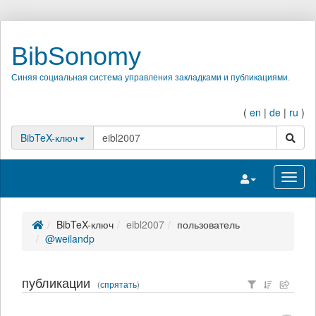
BibSonomy
Синяя социальная система управления закладками и публикациями.
(
en
|
de
|
ru
)
поиск
BibTeX-ключ
Переключить на
Перек
BibTeX-ключ
eibl2007
пользователь
@weilandp
публикации
(
спрятать
)